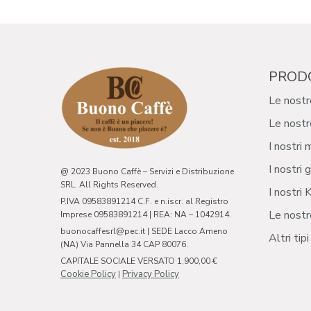
PROD
Le nostr
Le nostr
I nostri 
I nostri g
@ 2023 Buono Caffè – Servizi e Distribuzione
SRL. All Rights Reserved.
I nostri K
P.IVA 09583891214 C.F. e n.iscr. al Registro
Le nostr
Imprese 09583891214 | REA: NA – 1042914.
buonocaffesrl@pec.it | SEDE Lacco Ameno
Altri tip
(NA) Via Pannella 34 CAP 80076.
CAPITALE SOCIALE VERSATO 1,900,00 €
Cookie Policy
Privacy Policy
|