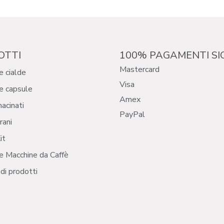
OTTI
100% PAGAMENTI SI
Mastercard
e cialde
Visa
e capsule
Amex
macinati
PayPal
rani
it
e Macchine da Caffè
i di prodotti