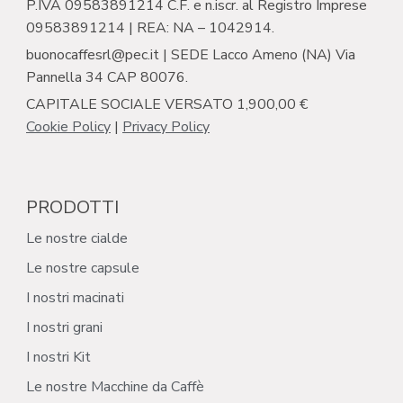
P.IVA 09583891214 C.F. e n.iscr. al Registro Imprese
09583891214 | REA: NA – 1042914.
buonocaffesrl@pec.it | SEDE Lacco Ameno (NA) Via
Pannella 34 CAP 80076.
CAPITALE SOCIALE VERSATO 1,900,00 €
Cookie Policy
|
Privacy Policy
PRODOTTI
Le nostre cialde
Le nostre capsule
I nostri macinati
I nostri grani
I nostri Kit
Le nostre Macchine da Caffè