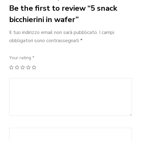
Be the first to review “5 snack
bicchierini in wafer”
Il tuo indirizzo email non sarà pubblicato.
I campi
obbligatori sono contrassegnati
*
Your rating
*
1
2
3
4
5