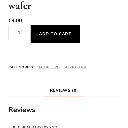
wafer
€
3.00
5
ADD TO CART
snack
bicchierini
in
wafer
CATEGORIES:
ALTRI TIPI
,
SFIZIOSERIE
quantity
REVIEWS (0)
Reviews
There are no reviews yet.