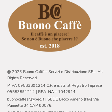
@ 2023 Buono Caffè – Servizi e Distribuzione SRL. All
Rights Reserved.
P.IVA 09583891214 C.F. e n.iscr. al Registro Imprese
09583891214 | REA: NA – 1042914.
buonocaffesrl@pec.it | SEDE Lacco Ameno (NA) Via
Pannella 34 CAP 80076.