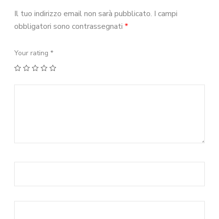
Il tuo indirizzo email non sarà pubblicato.
I campi
obbligatori sono contrassegnati
*
Your rating
*
1
2
3
4
5