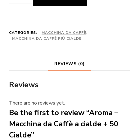
-
Macchina
da
Caffè
CATEGORIES:
MACCHINA DA CAFFÈ
,
MACCHINA DA CAFFÈ PIÙ CIALDE
a
cialde
+
REVIEWS (0)
50
Cialde
Reviews
quantity
There are no reviews yet.
Be the first to review “Aroma –
Macchina da Caffè a cialde + 50
Cialde”