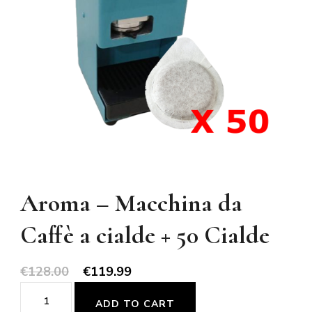
Aroma – Macchina da
Caffè a cialde + 50 Cialde
€
128.00
€
119.99
Aroma
ADD TO CART