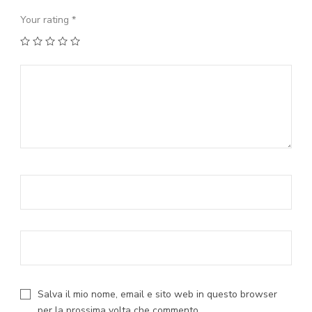
Your rating
*
1
2
3
4
5
Salva il mio nome, email e sito web in questo browser
per la prossima volta che commento.