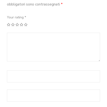
obbligatori sono contrassegnati
*
Your rating
*
1
2
3
4
5