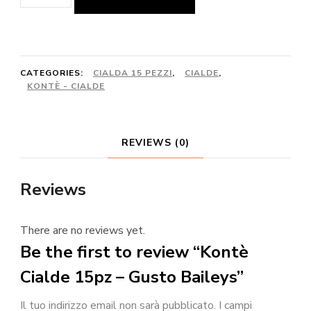
Cialde
15pz
-
Gusto
CATEGORIES:
CIALDA 15 PEZZI
,
CIALDE
,
KONTÈ - CIALDE
Baileys
quantity
REVIEWS (0)
Reviews
There are no reviews yet.
Be the first to review “Kontè
Cialde 15pz – Gusto Baileys”
Il tuo indirizzo email non sarà pubblicato.
I campi