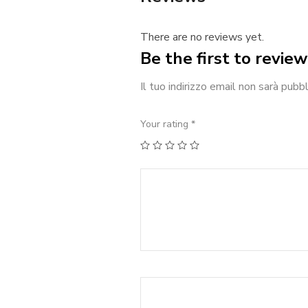
There are no reviews yet.
Be the first to revie
Il tuo indirizzo email non sarà pubbl
Your rating
*
1
2
3
4
5