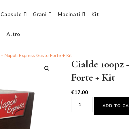
Capsule
Grani
Macinati
Kit
è
Altro
 – Napoli Express Gusto Forte + Kit
Cialde 100pz 
Forte + Kit
€
17.00
Cialde
ADD TO C
100pz
-