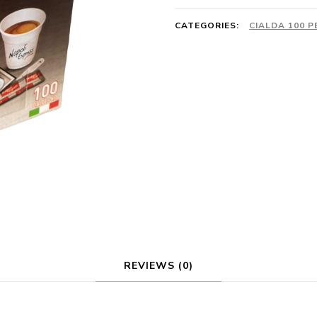
Napoli
Express
CATEGORIES:
CIALDA 100 P
Gusto
Forte
+
Kit
quantity
REVIEWS (0)