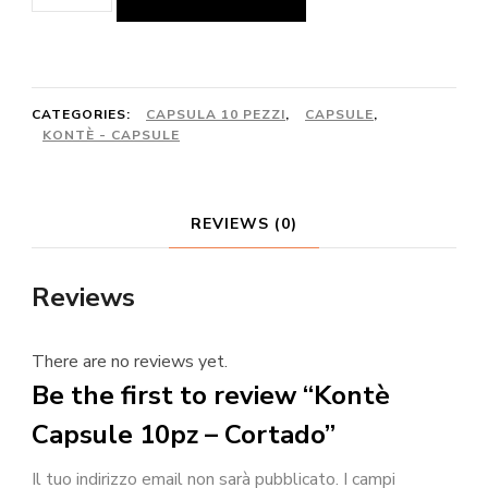
Capsule
10pz
-
Cortado
CATEGORIES:
CAPSULA 10 PEZZI
,
CAPSULE
,
KONTÈ - CAPSULE
quantity
REVIEWS (0)
Reviews
There are no reviews yet.
Be the first to review “Kontè
Capsule 10pz – Cortado”
Il tuo indirizzo email non sarà pubblicato.
I campi