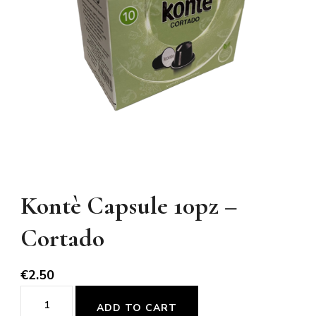
Kontè Capsule 10pz –
Cortado
€
2.50
Kontè
ADD TO CART