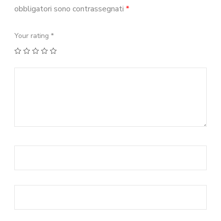
obbligatori sono contrassegnati
*
Your rating
*
1
2
3
4
5