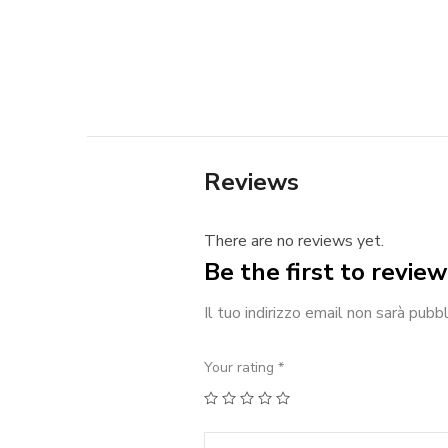
Reviews
There are no reviews yet.
Be the first to revie
Il tuo indirizzo email non sarà pubbl
Your rating
*
1
2
3
4
5