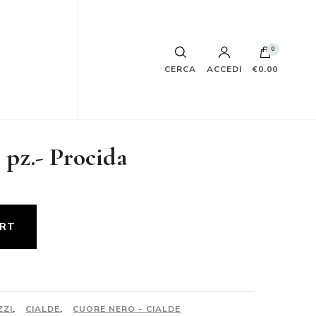
0
CERCA
ACCEDI
€0.00
 pz.- Procida
ART
ZZI
,
CIALDE
,
CUORE NERO - CIALDE