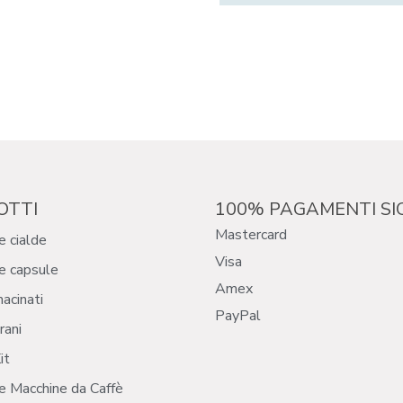
OTTI
100% PAGAMENTI SI
Mastercard
e cialde
Visa
e capsule
Amex
macinati
PayPal
rani
it
e Macchine da Caffè