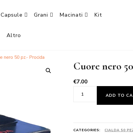
Capsule
Grani
Macinati
Kit
è
Altro
e nero 50 pz.- Procida
Cuore nero 50
€
7.00
Cuore
ADD TO C
nero
50
pz.-
Procida
CATEGORIES:
CIALDA 50 PE