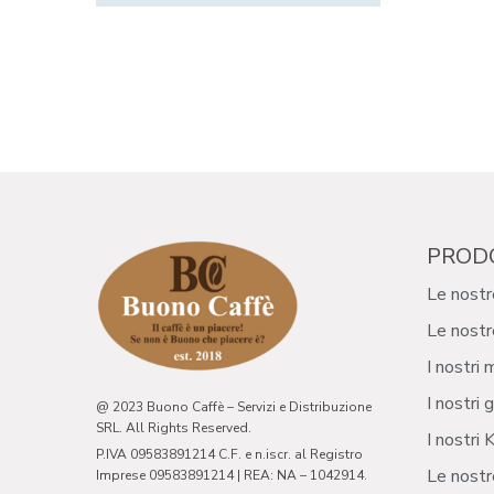
PROD
Le nostr
Le nostr
I nostri 
I nostri g
@ 2023 Buono Caffè – Servizi e Distribuzione
SRL. All Rights Reserved.
I nostri K
P.IVA 09583891214 C.F. e n.iscr. al Registro
Le nostr
Imprese 09583891214 | REA: NA – 1042914.