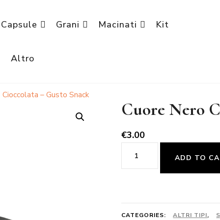
Capsule
Grani
Macinati
Kit
è
Altro
 Cioccolata – Gusto Snack
Cuore Nero C
€
3.00
Cuore
ADD TO C
Nero
Cioccolata
-
Gusto
CATEGORIES:
ALTRI TIPI
,
S