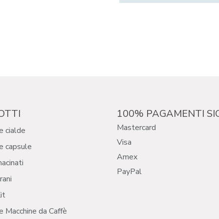
OTTI
100% PAGAMENTI SI
Mastercard
e cialde
Visa
e capsule
Amex
macinati
PayPal
rani
it
e Macchine da Caffè