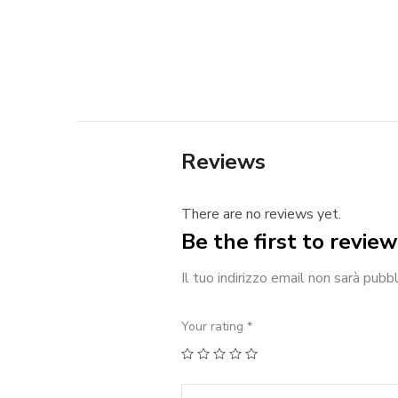
Reviews
There are no reviews yet.
Be the first to revie
Il tuo indirizzo email non sarà pubbl
Your rating
*
1
2
3
4
5