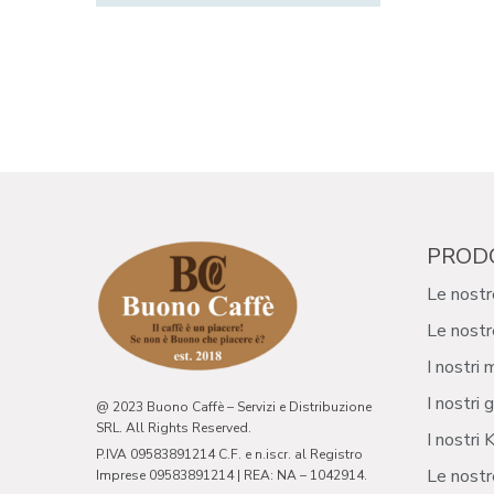
PROD
Le nostr
Le nostr
I nostri 
I nostri g
@ 2023 Buono Caffè – Servizi e Distribuzione
SRL. All Rights Reserved.
I nostri K
P.IVA 09583891214 C.F. e n.iscr. al Registro
Le nostr
Imprese 09583891214 | REA: NA – 1042914.