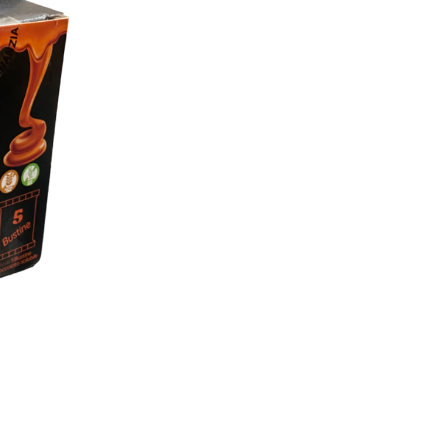
Snack
quantity