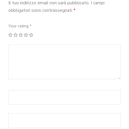
Il tuo indirizzo email non sarà pubblicato.
I campi
obbligatori sono contrassegnati
*
Your rating
*
1
2
3
4
5