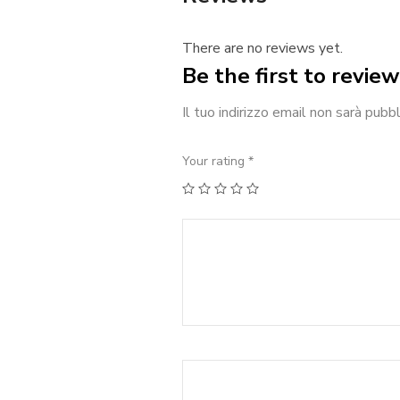
There are no reviews yet.
Be the first to revi
Il tuo indirizzo email non sarà pubbl
Your rating
*
1
2
3
4
5