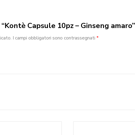
ew “Kontè Capsule 10pz – Ginseng amaro”
icato.
I campi obbligatori sono contrassegnati
*