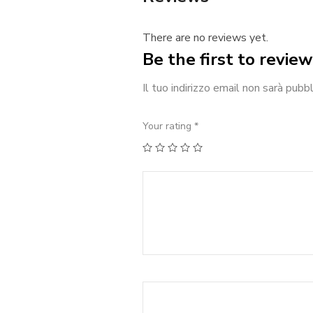
There are no reviews yet.
Be the first to revie
Il tuo indirizzo email non sarà pubbl
Your rating
*
1
2
3
4
5