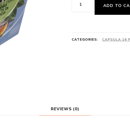
Kontè
ADD TO C
Capsule
16pz
-
Infuso
CATEGORIES:
CAPSULA 16 
frutti
di
bosco
quantity
REVIEWS (0)