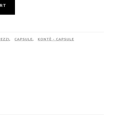
ART
PEZZI
,
CAPSULE
,
KONTÈ - CAPSULE