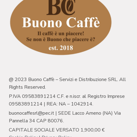
@ 2023 Buono Caffè – Servizi e Distribuzione SRL. All
Rights Reserved.
P.IVA 09583891214 C.F. e n.iscr. al Registro Imprese
09583891214 | REA: NA – 1042914.
buonocaffesrl@pec.it | SEDE Lacco Ameno (NA) Via
Pannella 34 CAP 80076.
CAPITALE SOCIALE VERSATO 1,900,00 €