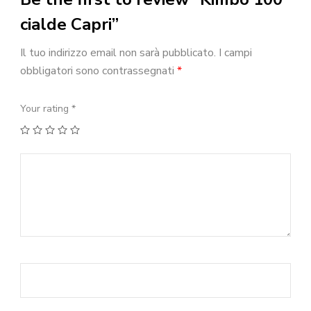
cialde Capri”
Il tuo indirizzo email non sarà pubblicato.
I campi
obbligatori sono contrassegnati
*
Your rating
*
1
2
3
4
5