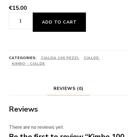
€
15.00
Kimbo
ADD TO CART
100
cialde
Capri
quantity
CATEGORIES:
CIALDA 100 PEZZI
,
CIALDE
,
KIMBO - CIALDE
REVIEWS (0)
Reviews
There are no reviews yet.
Be the first to review “Kimbo 100