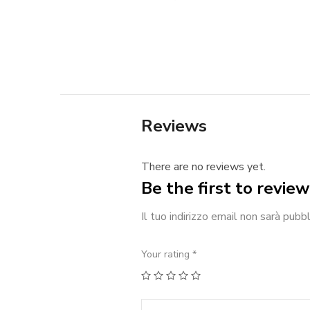
Reviews
There are no reviews yet.
Be the first to revie
Il tuo indirizzo email non sarà pubbl
Your rating
*
1
2
3
4
5