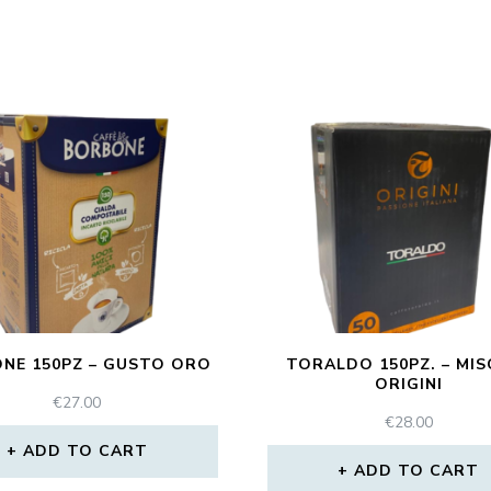
NE 150PZ – GUSTO ORO
TORALDO 150PZ. – MIS
ORIGINI
€
27.00
€
28.00
ADD TO CART
ADD TO CART