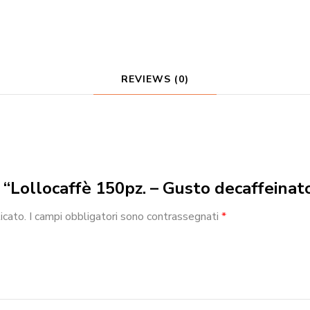
REVIEWS (0)
w “Lollocaffè 150pz. – Gusto decaffeinat
icato.
I campi obbligatori sono contrassegnati
*