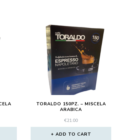
CELA
TORALDO 150PZ. – MISCELA
ARABICA
€
21.00
ADD TO CART