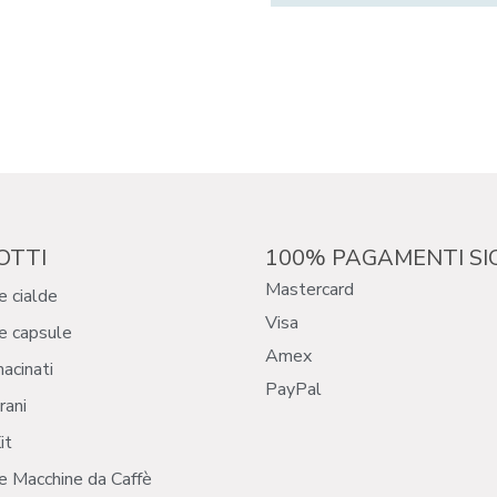
OTTI
100% PAGAMENTI SI
Mastercard
e cialde
Visa
e capsule
Amex
macinati
PayPal
rani
it
e Macchine da Caffè