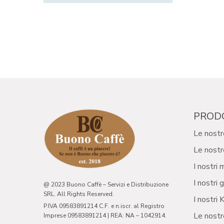
PROD
Le nostr
Le nostr
I nostri 
I nostri g
@ 2023 Buono Caffè – Servizi e Distribuzione
SRL. All Rights Reserved.
I nostri K
P.IVA 09583891214 C.F. e n.iscr. al Registro
Le nostr
Imprese 09583891214 | REA: NA – 1042914.