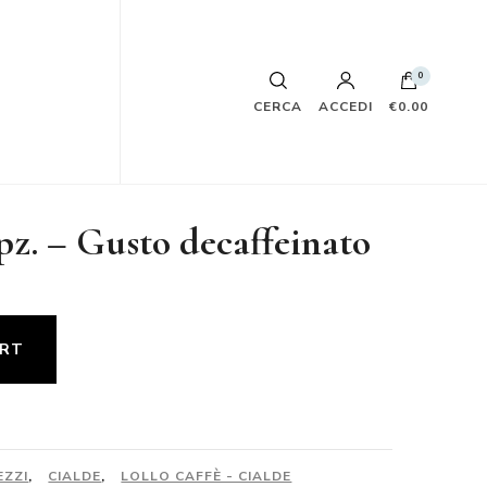
0
CERCA
ACCEDI
€0.00
pz. – Gusto decaffeinato
ART
EZZI
,
CIALDE
,
LOLLO CAFFÈ - CIALDE