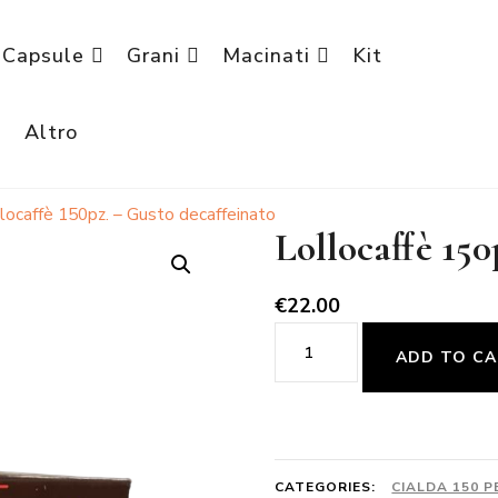
Capsule
Grani
Macinati
Kit
è
Altro
locaffè 150pz. – Gusto decaffeinato
Lollocaffè 150
€
22.00
Lollocaffè
ADD TO C
150pz.
-
Gusto
decaffeinato
CATEGORIES:
CIALDA 150 P