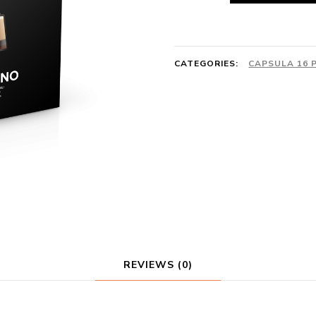
-
Mokaccino
quantity
CATEGORIES:
CAPSULA 16 
REVIEWS (0)