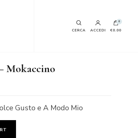
0
CERCA
ACCEDI
€0.00
 – Mokaccino
olce Gusto e A Modo Mio
ART