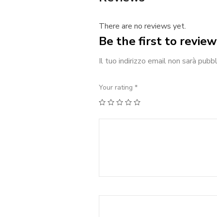
There are no reviews yet.
Be the first to revie
Il tuo indirizzo email non sarà pubbl
Your rating
*
1
2
3
4
5