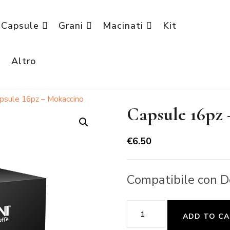
Capsule
Grani
Macinati
Kit
è
Altro
psule 16pz – Mokaccino
Capsule 16pz
€
6.50
Compatibile con D
Capsule
ADD TO C
16pz