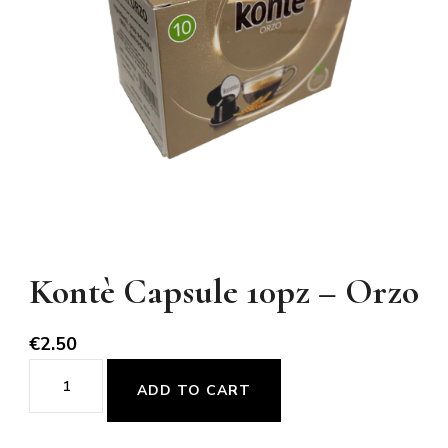
Kontè Capsule 10pz – Orzo
€
2.50
Kontè
ADD TO CART
Capsule
10pz