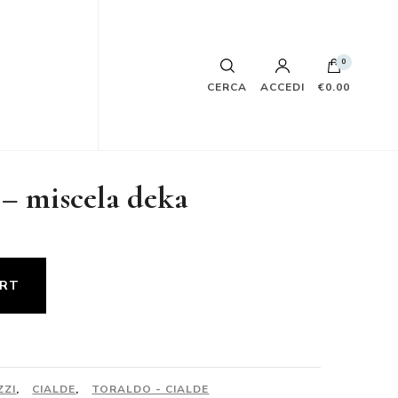
0
CERCA
ACCEDI
€0.00
 – miscela deka
ART
ZZI
,
CIALDE
,
TORALDO - CIALDE