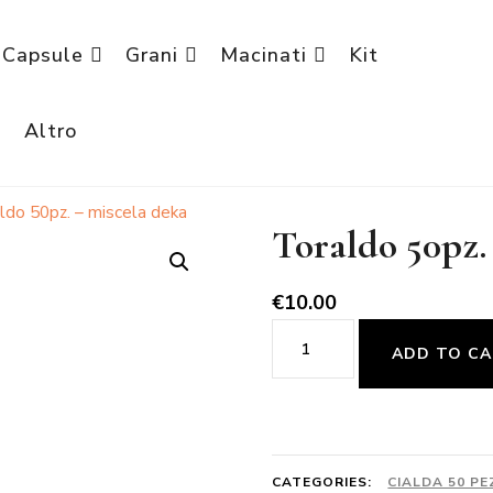
Capsule
Grani
Macinati
Kit
è
Altro
ldo 50pz. – miscela deka
Toraldo 50pz.
€
10.00
Toraldo
ADD TO C
50pz.
-
miscela
deka
CATEGORIES:
CIALDA 50 PE