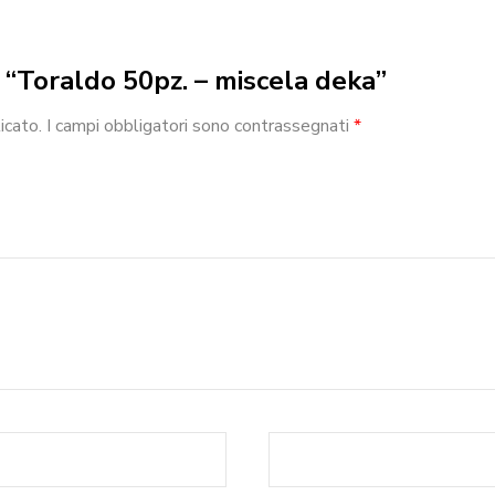
w “Toraldo 50pz. – miscela deka”
icato.
I campi obbligatori sono contrassegnati
*