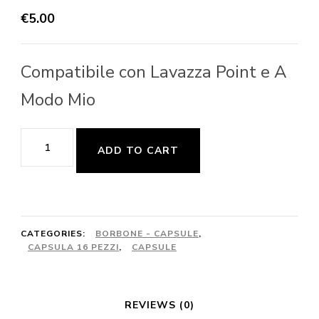
€
5.00
Compatibile con Lavazza Point e A
Modo Mio
Borbone
ADD TO CART
16pz.
-
Cortado
quantity
CATEGORIES:
BORBONE - CAPSULE
,
CAPSULA 16 PEZZI
,
CAPSULE
REVIEWS (0)