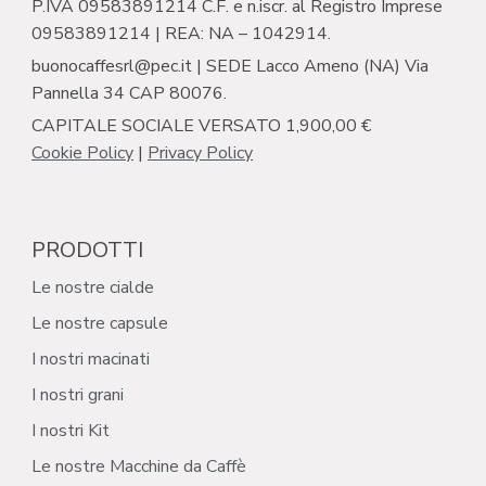
P.IVA 09583891214 C.F. e n.iscr. al Registro Imprese
09583891214 | REA: NA – 1042914.
buonocaffesrl@pec.it | SEDE Lacco Ameno (NA) Via
Pannella 34 CAP 80076.
CAPITALE SOCIALE VERSATO 1,900,00 €
Cookie Policy
|
Privacy Policy
PRODOTTI
Le nostre cialde
Le nostre capsule
I nostri macinati
I nostri grani
I nostri Kit
Le nostre Macchine da Caffè