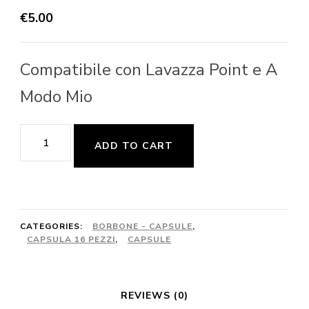
€
5.00
Compatibile con Lavazza Point e A
Modo Mio
Borbone
ADD TO CART
16pz.
-
Orzo
quantity
CATEGORIES:
BORBONE - CAPSULE
,
CAPSULA 16 PEZZI
,
CAPSULE
REVIEWS (0)