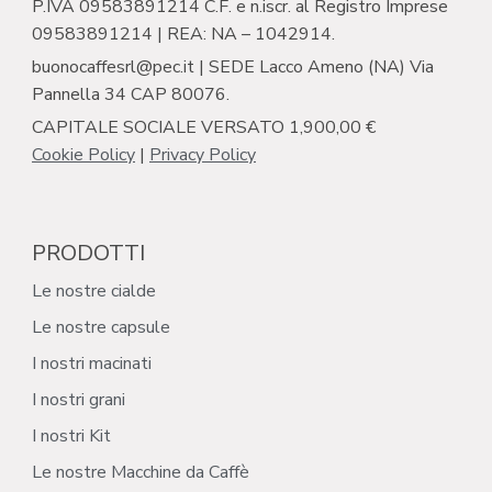
P.IVA 09583891214 C.F. e n.iscr. al Registro Imprese
09583891214 | REA: NA – 1042914.
buonocaffesrl@pec.it | SEDE Lacco Ameno (NA) Via
Pannella 34 CAP 80076.
CAPITALE SOCIALE VERSATO 1,900,00 €
Cookie Policy
|
Privacy Policy
PRODOTTI
Le nostre cialde
Le nostre capsule
I nostri macinati
I nostri grani
I nostri Kit
Le nostre Macchine da Caffè