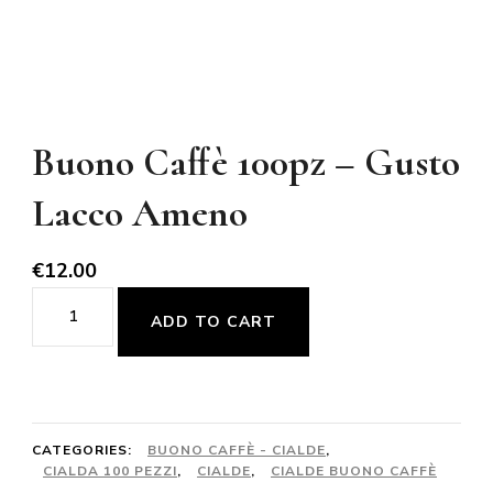
Buono Caffè 100pz – Gusto
Lacco Ameno
€
12.00
Buono
ADD TO CART
Caffè
100pz
-
Gusto
CATEGORIES:
BUONO CAFFÈ - CIALDE
,
CIALDA 100 PEZZI
,
CIALDE
,
CIALDE BUONO CAFFÈ
Lacco