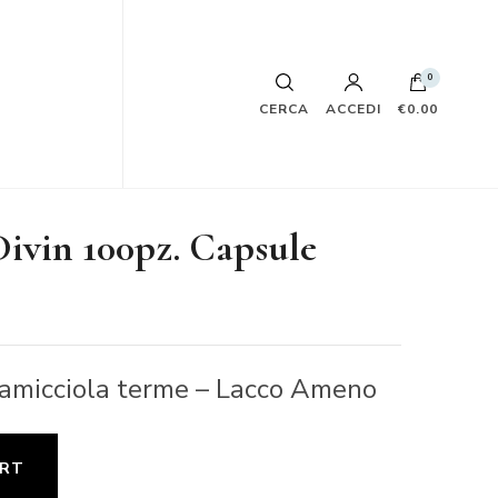
0
CERCA
ACCEDI
€0.00
ivin 100pz. Capsule
samicciola terme – Lacco Ameno
ART