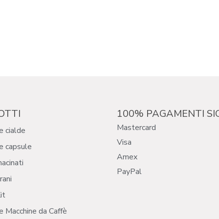
OTTI
100% PAGAMENTI SI
Mastercard
e cialde
Visa
e capsule
Amex
macinati
PayPal
rani
it
e Macchine da Caffè