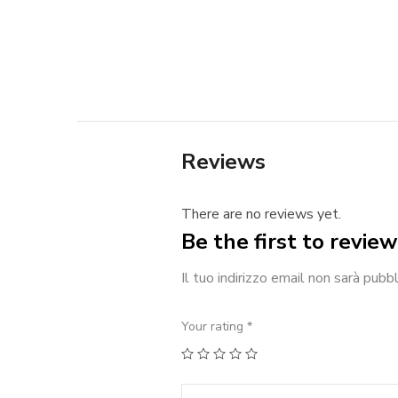
Reviews
There are no reviews yet.
Be the first to revie
Il tuo indirizzo email non sarà pubbl
Your rating
*
1
2
3
4
5