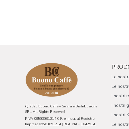
PROD
Le nostr
Le nostr
I nostri 
I nostri g
@ 2023 Buono Caffè – Servizi e Distribuzione
SRL. All Rights Reserved.
I nostri K
P.IVA 09583891214 C.F. e n.iscr. al Registro
Le nostr
Imprese 09583891214 | REA: NA – 1042914.