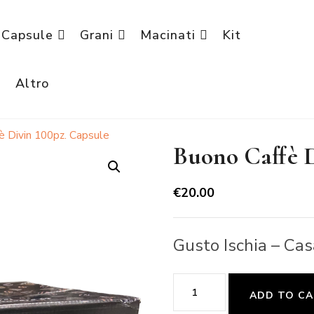
Capsule
Grani
Macinati
Kit
è
Altro
è Divin 100pz. Capsule
Buono Caffè D
€
20.00
Gusto Ischia – Ca
Buono
ADD TO C
Caffè