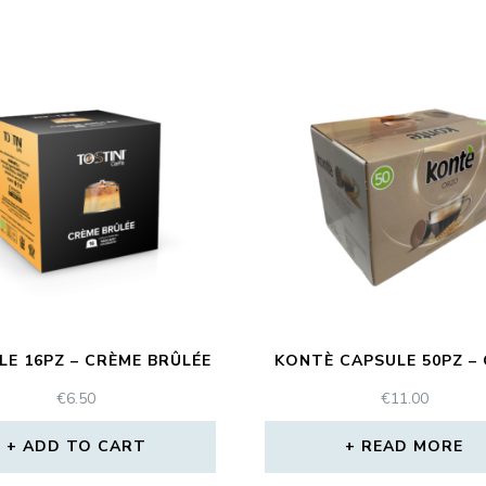
LE 16PZ – CRÈME BRÛLÉE
KONTÈ CAPSULE 50PZ –
€
6.50
€
11.00
ADD TO CART
READ MORE