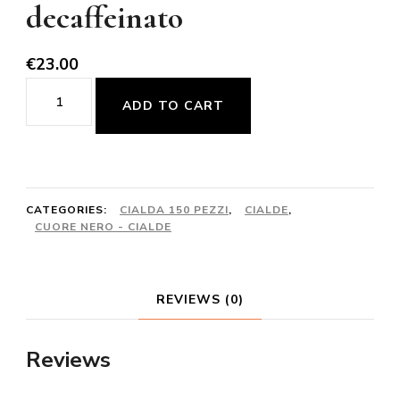
decaffeinato
€
23.00
Cuore
ADD TO CART
Nero
150pz.
-
gusto
CATEGORIES:
CIALDA 150 PEZZI
,
CIALDE
,
CUORE NERO - CIALDE
decaffeinato
quantity
REVIEWS (0)
Reviews