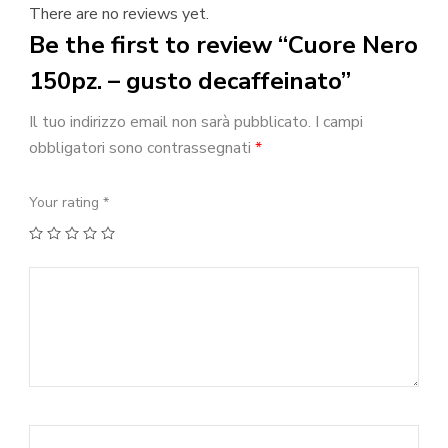
There are no reviews yet.
Be the first to review “Cuore Nero
150pz. – gusto decaffeinato”
Il tuo indirizzo email non sarà pubblicato.
I campi
obbligatori sono contrassegnati
*
Your rating
*
1
2
3
4
5