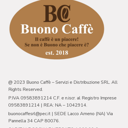
@ 2023 Buono Caffè – Servizi e Distribuzione SRL. All
Rights Reserved.
P.IVA 09583891214 C.F. e n.iscr. al Registro Imprese
09583891214 | REA: NA – 1042914.
buonocaffesrl@pec.it | SEDE Lacco Ameno (NA) Via
Pannella 34 CAP 80076.