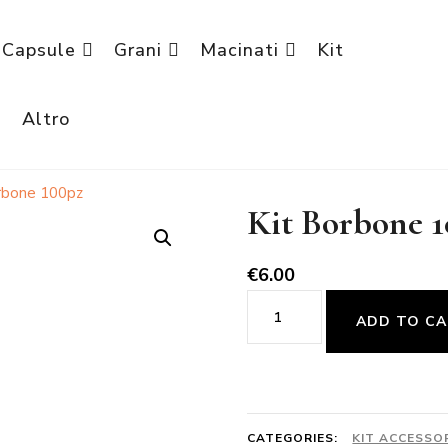
Capsule
Grani
Macinati
Kit
è
Altro
rbone 100pz
Kit Borbone 
€
6.00
Kit
ADD TO C
Borbone
100pz
quantity
CATEGORIES:
KIT ACCESSO