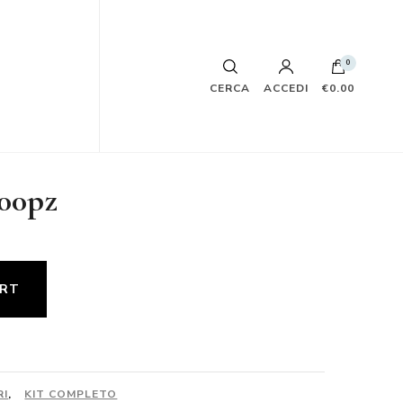
0
CERCA
ACCEDI
€0.00
100pz
ART
RI
,
KIT COMPLETO