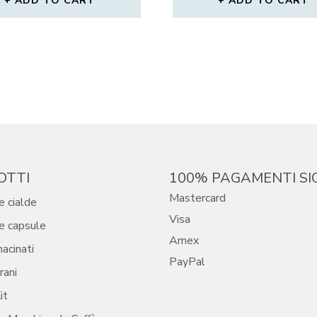
ADD TO CART
ADD TO CART
OTTI
100% PAGAMENTI SI
Mastercard
e cialde
Visa
e capsule
Amex
macinati
PayPal
rani
it