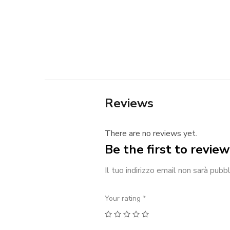
Reviews
There are no reviews yet.
Be the first to revie
Il tuo indirizzo email non sarà pubbl
Your rating
*
1
2
3
4
5