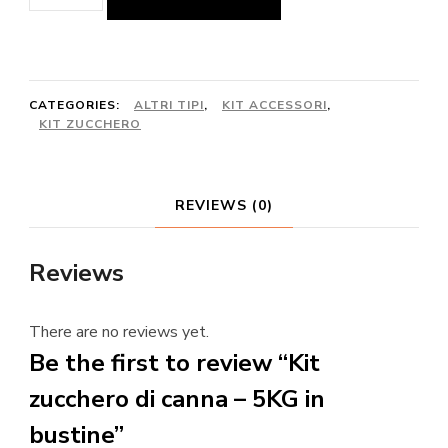
zucchero
di
canna
-
CATEGORIES:
ALTRI TIPI
,
KIT ACCESSORI
,
KIT ZUCCHERO
5KG
in
bustine
REVIEWS (0)
quantity
Reviews
There are no reviews yet.
Be the first to review “Kit
zucchero di canna – 5KG in
bustine”