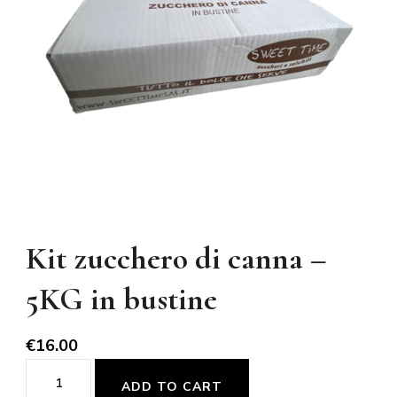
Kit zucchero di canna –
5KG in bustine
€
16.00
Kit
ADD TO CART