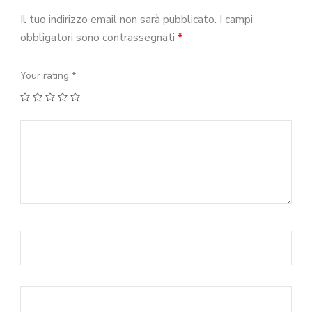
Il tuo indirizzo email non sarà pubblicato.
I campi
obbligatori sono contrassegnati
*
Your rating
*
1
2
3
4
5