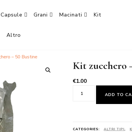
Capsule
Grani
Macinati
Kit
è
Altro
cchero – 50 Bustine
Kit zucchero 
€
1.00
Kit
ADD TO C
zucchero
-
50
Bustine
CATEGORIES:
ALTRI TIPI
,