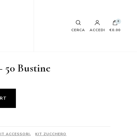
0
CERCA
ACCEDI
€0.00
– 50 Bustine
ART
KIT ACCESSORI
,
KIT ZUCCHERO