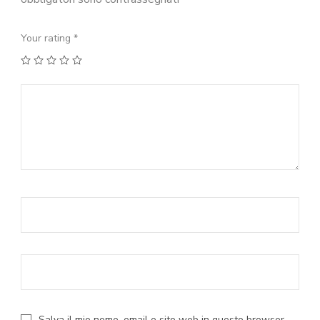
Your rating
*
1
2
3
4
5
Salva il mio nome, email e sito web in questo browser