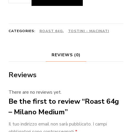
64g
-
Milano
Medium
CATEGORIES:
ROAST 64G
,
TOSTINI - MACINATI
quantity
REVIEWS (0)
Reviews
There are no reviews yet.
Be the first to review “Roast 64g
– Milano Medium”
Il tuo indirizzo email non sarà pubblicato.
I campi
obbligatori sono contrassegnati
*