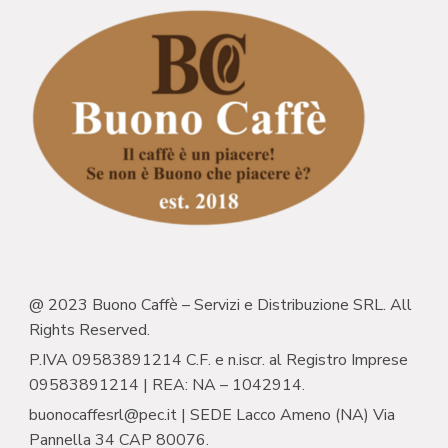
@ 2023 Buono Caffè – Servizi e Distribuzione SRL. All
Rights Reserved.
P.IVA 09583891214 C.F. e n.iscr. al Registro Imprese
09583891214 | REA: NA – 1042914.
buonocaffesrl@pec.it | SEDE Lacco Ameno (NA) Via
Pannella 34 CAP 80076.