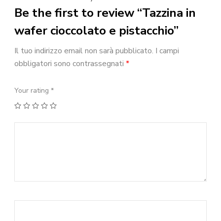
Be the first to review “Tazzina in
wafer cioccolato e pistacchio”
Il tuo indirizzo email non sarà pubblicato.
I campi
obbligatori sono contrassegnati
*
Your rating
*
1
2
3
4
5