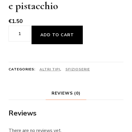
e pistacchio
€
1.50
Tazzina
ADD TO CART
in
wafer
cioccolato
e
CATEGORIES:
ALTRI TIPI
,
SFIZIOSERIE
pistacchio
quantity
REVIEWS (0)
Reviews
There are no reviews yet.